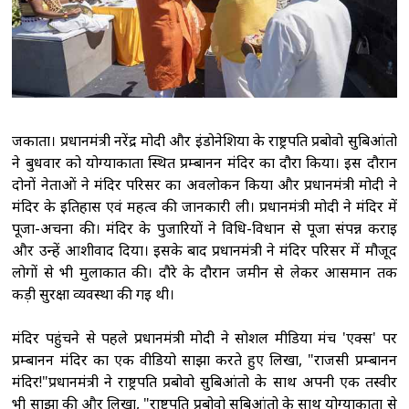
दावा : निगरानी की कमी बनी नीट पेपर लीक की वजह,
विशेषज्ञों की जांच और तलाशी नहीं हुई
मोहन
भागवत के 'जेन-जी' वाले बयान पर भाजपा सांसद बोले,
छात्र अब विपक्ष के बहकावे में नहीं आने
वाले
झारखंड: जेपीएससी गड़बड़ी के मुख्य आरोपी
जकार्ता। प्रधानमंत्री नरेंद्र मोदी और इंडोनेशिया के राष्ट्रपति प्रबोवो सुबिआंतो
अभय तिवारी के ससुर को लिया हिरासत में, रिश्तेदारों की
ने बुधवार को योग्याकार्ता स्थित प्रम्बानन मंदिर का दौरा किया। इस दौरान
संपत्तियों की जांच शुरू
कांग्रेस सांसदों ने एनडीए
दोनों नेताओं ने मंदिर परिसर का अवलोकन किया और प्रधानमंत्री मोदी ने
सरकार पर युवाओं को गुमराह करने का लगाया
मंदिर के इतिहास एवं महत्व की जानकारी ली। प्रधानमंत्री मोदी ने मंदिर में
आरोप
पूजा-अर्चना की। मंदिर के पुजारियों ने विधि-विधान से पूजा संपन्न कराई
और उन्हें आशीर्वाद दिया। इसके बाद प्रधानमंत्री ने मंदिर परिसर में मौजूद
लोगों से भी मुलाकात की। दौरे के दौरान जमीन से लेकर आसमान तक
कड़ी सुरक्षा व्यवस्था की गई थी।
मंदिर पहुंचने से पहले प्रधानमंत्री मोदी ने सोशल मीडिया मंच 'एक्स' पर
प्रम्बानन मंदिर का एक वीडियो साझा करते हुए लिखा, "राजसी प्रम्बानन
मंदिर!"प्रधानमंत्री ने राष्ट्रपति प्रबोवो सुबिआंतो के साथ अपनी एक तस्वीर
भी साझा की और लिखा, "राष्ट्रपति प्रबोवो सुबिआंतो के साथ योग्याकार्ता से