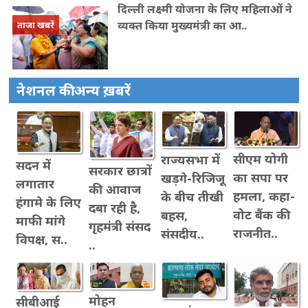
दिल्ली लक्ष्मी योजना के लिए महिलाओं ने
व्यक्त किया मुख्यमंत्री का आ..
ताजा खबरें
नेशनल की अन्य ख़बरें
सीएम योगी
राज्यसभा में
सदन में
सरकार छात्रों
का सपा पर
खड़गे-रिजिजू
लगातार
की आवाज
हमला, कहा-
के बीच तीखी
हंगामे के लिए
दबा रही है,
वोट बैंक की
बहस,
माफी मांगे
गृहमंत्री संसद
राजनीत..
संसदीय..
विपक्ष, स..
..
मोहन
सीबीआई