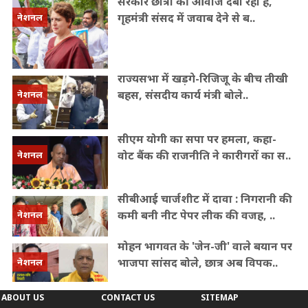
सरकार छात्रों की आवाज दबा रही है,
दावा : निगरानी की कमी बनी नीट पेपर लीक की वजह,
गृहमंत्री संसद में जवाब देने से ब..
नेशनल
विशेषज्ञों की जांच और तलाशी नहीं हुई
मोहन
भागवत के 'जेन-जी' वाले बयान पर भाजपा सांसद बोले,
छात्र अब विपक्ष के बहकावे में नहीं आने
राज्यसभा में खड़गे-रिजिजू के बीच तीखी
वाले
झारखंड: जेपीएससी गड़बड़ी के मुख्य आरोपी
बहस, संसदीय कार्य मंत्री बोले..
नेशनल
अभय तिवारी के ससुर को लिया हिरासत में, रिश्तेदारों की
संपत्तियों की जांच शुरू
कांग्रेस सांसदों ने एनडीए
सीएम योगी का सपा पर हमला, कहा-
सरकार पर युवाओं को गुमराह करने का लगाया
वोट बैंक की राजनीति ने कारीगरों का स..
नेशनल
आरोप
सीबीआई चार्जशीट में दावा : निगरानी की
कमी बनी नीट पेपर लीक की वजह, ..
नेशनल
मोहन भागवत के 'जेन-जी' वाले बयान पर
भाजपा सांसद बोले, छात्र अब विपक..
नेशनल
ABOUT US
CONTACT US
SITEMAP