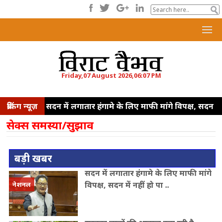
Friday,07 August 2026,06:07 PM
ब्रेकिंग न्यूज़
सदन में लगातार हंगामे के लिए माफी मांगे विपक्ष, सदन
में नहीं हो पा रही चर्चा : किरेन रिजिजू
सरकार छात्रों
सेक्स समस्या/सुझाव
की आवाज दबा रही है, गृहमंत्री संसद में जवाब देने से बच
रहे: प्रियंका गांधी
राज्यसभा में खड़गे-रिजिजू के बीच
बड़ी खबर
तीखी बहस, संसदीय कार्य मंत्री बोले -गृह मंत्री सुबह से
सदन में लगातार हंगामे के लिए माफी मांगे
रात तक संसद परिसर में मौजूद रहते हैं
सीएम योगी
विपक्ष, सदन में नहीं हो पा ..
नेशनल
का सपा पर हमला, कहा- वोट बैंक की राजनीति ने
कारीगरों का सम्मान छीना
सीबीआई चार्जशीट में