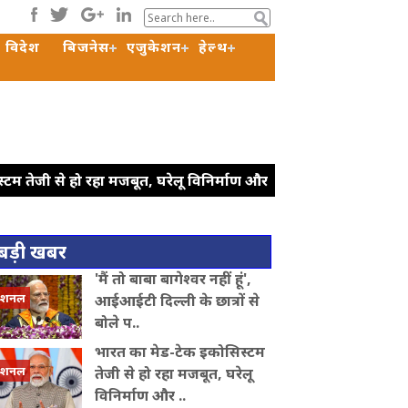
विदेश
बिजनेस
एजुकेशन
हेल्थ
टम तेजी से हो रहा मजबूत, घरेलू विनिर्माण और
 शर्त के लागू करें', राहुल गांधी का रिजिजू
: रिजिजू
ट्रंप ने रणनीतिक खनिज
बड़ी खबर
ठ में सीएम योगी ने कांवड़ियों पर बरसाए पुष्प,
'मैं तो बाबा बागेश्वर नहीं हूं',
े वाले लोगों पर अस्थायी बॉर्डर चेकिंग लागू करने
ेशनल
आईआईटी दिल्ली के छात्रों से
ध
बोले प..
भारत का मेड-टेक इकोसिस्टम
ेशनल
तेजी से हो रहा मजबूत, घरेलू
विनिर्माण और ..