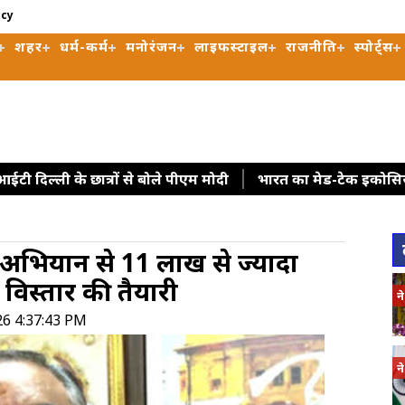
icy
शहर
धर्म-कर्म
मनोरंजन
लाइफस्टाइल
राजनीति
स्पोर्ट्स
आईआईटी दिल्ली के छात्रों से बोले पीएम मोदी
भारत का मेड-टेक इकोसिस्
ाकत: पीएम मोदी
'2023 में पारित महिला आरक्षण कानून को बिना किसी
हिला आरक्षण विधेयक का समर्थन करने में कोई दिक्कत नहीं होनी चाहिए 
ण अभियान से 11 लाख से ज्यादा
 निवेश का किया ऐलान, रक्षा सप्लाई चेन मजबूत करने पर जोर
मेर
क विस्तार की तैयारी
्मान सरकार की प्राथमिकता
प्रवासी संघर्ष के बीच स्पेन ने इटली से आन
न
्ष के बीच न्यूजीलैंड ने रूस समर्थक 33 लोगों और कंपनियों पर लगाए प्रतिबं
26 4:37:43 PM
न