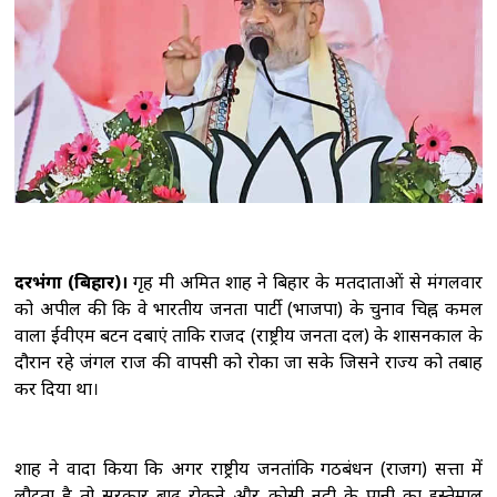
विनिर्माण और सरकारी योजनाओं से मिली नई ताकत:
पीएम मोदी
'2023 में पारित महिला आरक्षण कानून
को बिना किसी शर्त के लागू करें', राहुल गांधी का रिजिजू
को जवाब
राहुल गांधी को महिला आरक्षण विधेयक
का समर्थन करने में कोई दिक्कत नहीं होनी चाहिए :
रिजिजू
ट्रंप ने रणनीतिक खनिज परियोजनाओं के
लिए 2 अरब डॉलर निवेश का किया ऐलान, रक्षा सप्लाई
चेन मजबूत करने पर जोर
दरभंगा (बिहार)।
गृह मंत्री अमित शाह ने बिहार के मतदाताओं से मंगलवार
को अपील की कि वे भारतीय जनता पार्टी (भाजपा) के चुनाव चिह्न कमल
वाला ईवीएम बटन दबाएं ताकि राजद (राष्ट्रीय जनता दल) के शासनकाल के
दौरान रहे जंगल राज की वापसी को रोका जा सके जिसने राज्य को तबाह
कर दिया था।
शाह ने वादा किया कि अगर राष्ट्रीय जनतांत्रिक गठबंधन (राजग) सत्ता में
लौटता है तो सरकार बाढ़ रोकने और कोसी नदी के पानी का इस्तेमाल