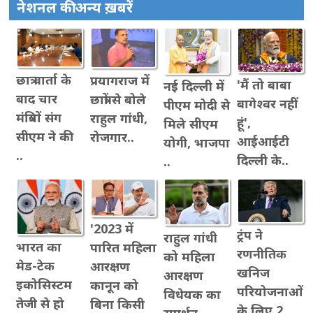
नेशनल की अन्य ख़बरें
छात्र वार्ता के
प्रयागराज में
'मैं तो बाबा
नई दिल्ली में
बाद चार
छात्रों से बोले
बागेश्वर नहीं
पीएम मोदी से
मंत्रियों संग
राहुल गांधी,
हूं',
मिले सीएम
सीएम ने की
रोजगार..
आईआईटी
योगी, भाजपा
..
दिल्ली के..
..
'2023 में
ट्रंप ने
राहुल गांधी
भारत का
पारित महिला
रणनीतिक
को महिला
मेड-टेक
आरक्षण
खनिज
आरक्षण
इकोसिस्टम
कानून को
परियोजनाओं
विधेयक का
तेजी से हो
बिना किसी
के लिए 2
समर्थन