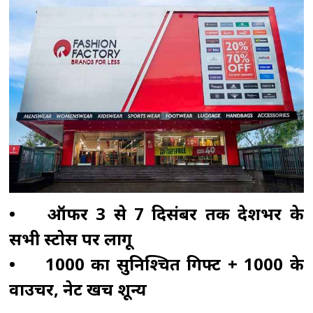
रही है, गृहमंत्री संसद में जवाब देने से बच रहे: प्रियंका
गांधी
राज्यसभा में खड़गे-रिजिजू के बीच तीखी बहस,
संसदीय कार्य मंत्री बोले -गृह मंत्री सुबह से रात तक संसद
परिसर में मौजूद रहते हैं
सीएम योगी का सपा पर
हमला, कहा- वोट बैंक की राजनीति ने कारीगरों का
सम्मान छीना
सीबीआई चार्जशीट में दावा : निगरानी
की कमी बनी नीट पेपर लीक की वजह, विशेषज्ञों की
जांच और तलाशी नहीं हुई
•
ऑफर 3 से 7 दिसंबर तक देशभर के
सभी स्टोर्स पर लागू
•
₹1000 का सुनिश्चित गिफ्ट + ₹1000 के
वाउचर, नेट खर्च शून्य