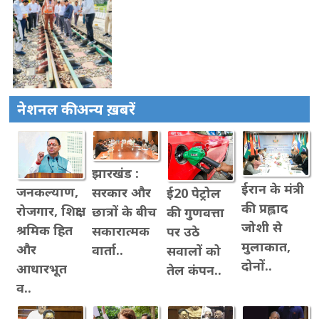
नेशनल की अन्य ख़बरें
झारखंड :
ईरान के मंत्री
जनकल्याण,
सरकार और
ई20 पेट्रोल
की प्रह्लाद
रोजगार, शिक्षा,
छात्रों के बीच
की गुणवत्ता
जोशी से
श्रमिक हित
सकारात्मक
पर उठे
मुलाकात,
और
वार्ता..
सवालों को
दोनों..
आधारभूत
तेल कंपन..
व..