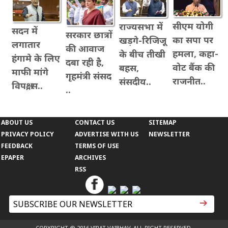
सीएम योगी
राज्यसभा में
सदन में
सरकार छात्रों
का सपा पर
खड़गे-रिजिजू
लगातार
की आवाज
हमला, कहा-
के बीच तीखी
हंगामे के लिए
दबा रही है,
वोट बैंक की
बहस,
माफी मांगे
गृहमंत्री संसद
राजनीत..
संसदीय..
विपक्ष, स..
..
ABOUT US
CONTACT US
SITEMAP
PRIVACY POLICY
ADVERTISE WITH US
NEWSLETTER
FEEDBACK
TERMS OF USE
EPAPER
ARCHIVES
RSS
COPYRIGHT @ 2016 VIRAT VAIBHAV. ALL RIGHT RESERVED.