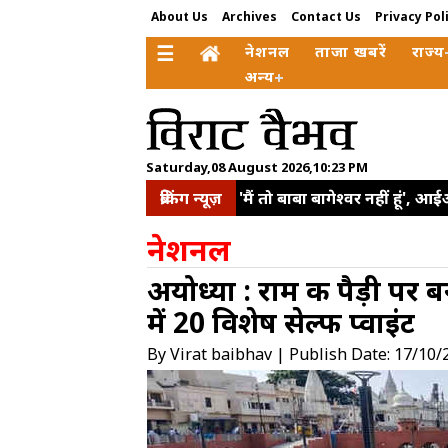
About Us
Archives
Contact Us
Privacy Pol
☰
नेशनल
ताजा खबरें
राज्य
अन्य
Saturday,08 August 2026,10:23 PM
ब्रेकिंग न्यूज़
'मैं तो बाबा बागेश्वर नहीं हूं', 
सरकारी योजनाओं से मिली नई त
नेशनल
को जवाब
राहुल गांधी को म
अयोध्या : राम की पैड़ी पर ब
परियोजनाओं के लिए 2 अरब डॉलर
में 20 विशेष सेल्फी प्वाइंट
बोले-यात्रियों की सुरक्षा और सम
का किया ऐलान
यूक्रेन संघर
By Virat baibhav | Publish Date: 17/10/