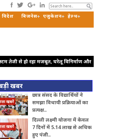
विदेश
बिजनेस
एजुकेशन
हेल्थ
टम तेजी से हो रहा मजबूत, घरेलू विनिर्माण और
 शर्त के लागू करें', राहुल गांधी का रिजिजू
: रिजिजू
ट्रंप ने रणनीतिक खनिज
बड़ी खबर
ठ में सीएम योगी ने कांवड़ियों पर बरसाए पुष्प,
छात्र संसद के विद्यार्थियों ने
े वाले लोगों पर अस्थायी बॉर्डर चेकिंग लागू करने
ाजा खबरें
समझा विधायी प्रक्रियाओं का
ध
प्रत्यक्ष..
दिल्ली लक्ष्मी योजना में केवल
ाजा खबरें
7 दिनों में 5.14 लाख से अधिक
हुए पंजी..